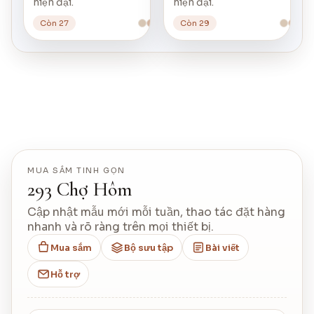
hiện đại.
hiện đại.
Còn 27
Còn 29
MUA SẮM TINH GỌN
293 Chợ Hôm
Cập nhật mẫu mới mỗi tuần, thao tác đặt hàng
nhanh và rõ ràng trên mọi thiết bị.
Mua sắm
Bộ sưu tập
Bài viết
Hỗ trợ