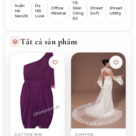
Tối
Xuân
Dạ
Office
Giản
Street
Street
Res
Hè
Hội
Minimal
Công
Soft
Utility
Bre
Neo26
Luxe
Sở
Tất cả sản phẩm
COTTON MỊN
CHIFFON